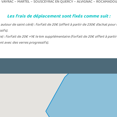
– VAYRAC – MARTEL – SOUSCEYRAC EN QUERCY – ALVIGNAC – ROCAMADOUR 
Les frais de déplacement sont fixés comme suit :
 autour de saint céré) : forfait de 20€ (offert à partir de 230€ d’achat po
ifs).
e) : forfait de 20€ +1€ le km supplémentaire (forfait de 20€ offert à part
t avec des verres progressifs).